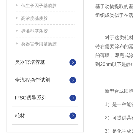
低生长因子基质胶
基于动物提取的
组织成类似于在
高浓度基质胶
标准型基质胶
对于这类耗材表
类器官专用基质胶
铸在需要涂布的
的薄膜，即完成
类器官培养基
到20nm以下是
全流程操作试剂
新型合成细胞培
IPSC诱导系列
1）是一种能够
耗材
2）可提供具有
3）是化学成分