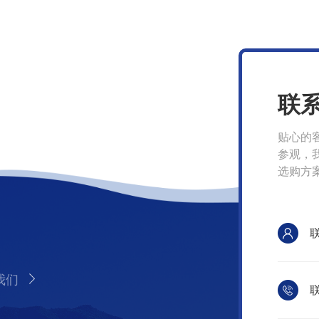
联
贴心的
参观，
选购方
我们
联