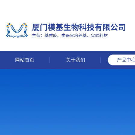
网站首页
关于我们
产品中