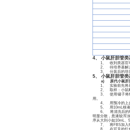
4、
小鼠肝胆管类
1、
收到类器官
2、
待培养基解
3、
分装后的培
5、
小鼠肝胆管类
a)
原代小鼠肝
1、
实验前先将
2、
取样：小鼠
3、
使用镊子将
用。
4、
用预冷的上
5、
用
10mL
移
6、
将清洗后的
明显分散，悬液较浑
序从大到小如
10mL
、
7、
将
FBS
加入
8、
在可见的红