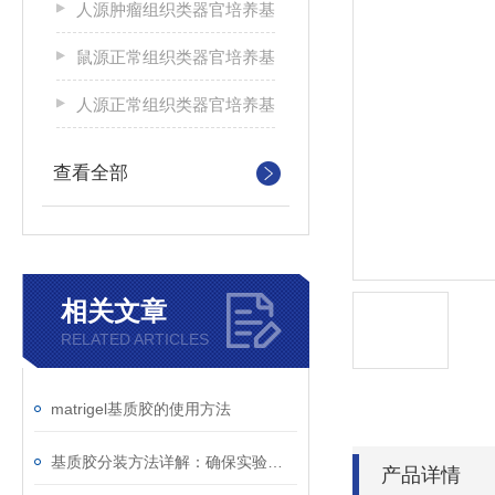
人源肿瘤组织类器官培养基
鼠源正常组织类器官培养基
人源正常组织类器官培养基
查看全部
相关文章
RELATED ARTICLES
matrigel基质胶的使用方法
基质胶分装方法详解：确保实验稳定性的关键步骤
产品详情